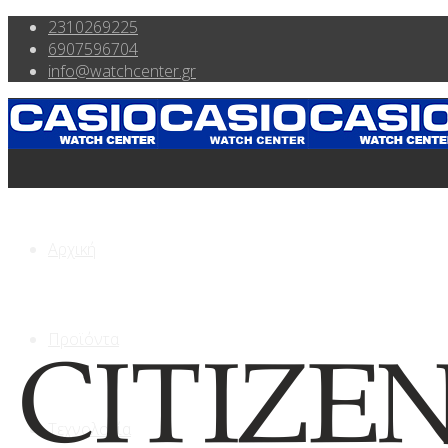
2310269225
6907596704
info@watchcenter.gr
Αρχική
Προϊόντα
Τεχνολογία