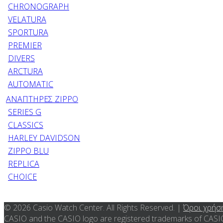
CHRONOGRAPH
VELATURA
SPORTURA
PREMIER
DIVERS
ARCTURA
AUTOMATIC
ΑΝΑΠΤΗΡΕΣ ZIPPO
SERIES G
CLASSICS
HARLEY DAVIDSON
ZIPPO BLU
REPLICA
CHOICE
© 2026 Casio Watch Center. All Rights Reserved. |
Όροι χρήσ
CASIO and the CASIO logo are registered trademarks of CA