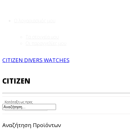
Ο λογαριασμός μου
Τα στοιχεία μου
Οι παραγγελίες μου
CITIZEN DIVERS WATCHES
Επικοινωνία
CITIZEN
Κατάταξη ως προς
Όνομα προϊόντος +/-
0
Αναζήτηση Προϊόντων